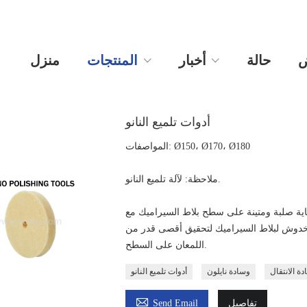
ض
حالة
أخبار
المنتجات
منزل
أدوات تلميع النانو
المواصفات: Ø150، Ø170، Ø180
ملاحظة: لآلة تلميع النانو.
اية صلبة ومتينة على سطح بلاط السيراميك مع
 والخدوش لبلاط السيراميك لتحقيق أقصى قدر من
اللمعان على السطح.
ة الانتقال
وسادة نايلون
أدوات تلميع النانو

تفاصيل
Send Email