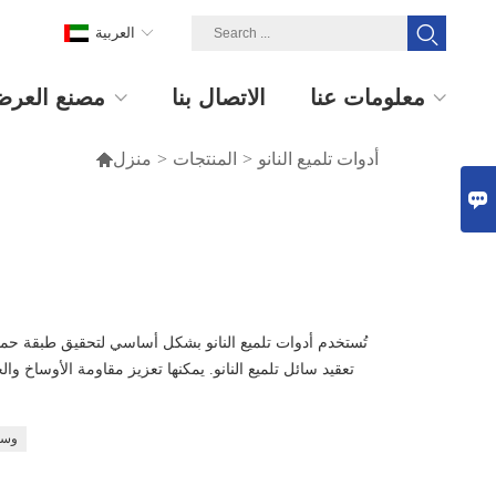
العربية
معلومات عنا
الاتصال بنا
مصنع العر
أدوات تلميع النانو
>
المنتجات
>
منزل


تُستخدم أدوات تلميع النانو بشكل أساسي لتحقيق طبقة حم
تعقيد سائل تلميع النانو. يمكنها تعزيز مقاومة الأوساخ
وساد