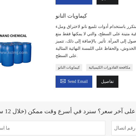
كيماويات النانو
تكرر باستخدام أدوات تلميع نانو لاختراق وملء
ية متينة على السطح، والتي لا يمكنها فقط منع
ول إلى المرآة. تأثير. بالإضافة إلى ذلك، تتميز
لخدوش، والحفاظ على اللمسة النهائية المثالية
على السطح.
مكافحة القاذورات الكيميائية
كيماويات النانو

تفاصيل
Send Email
ى آخر سعر؟ سنرد في أسرع وقت ممكن (خلال 12 ساعة)