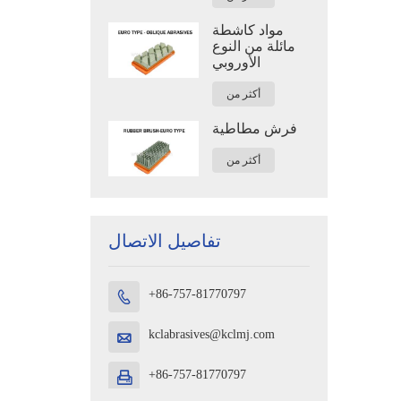
مواد كاشطة
مائلة من النوع
الأوروبي
أكثر من
فرش مطاطية
أكثر من
تفاصيل الاتصال
+86-757-81770797

kclabrasives@kclmj.com

+86-757-81770797
