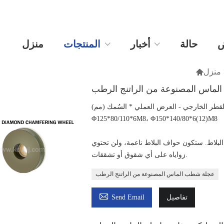
ض
حالة
أخبار
المنتجات
منزل
منزل

ماس المصنوعة من الراتنج الرطب
Φ125*80/110*6M8، Φ150*140/80*6(12)M8
 البلاط. ستكون حواف البلاط ناعمة، ولن تحتوي
زواياه على أي شقوق أو تشققات.
عجلة شطب الماس المصنوعة من الراتنج الرطب

تفاصيل
Send Email