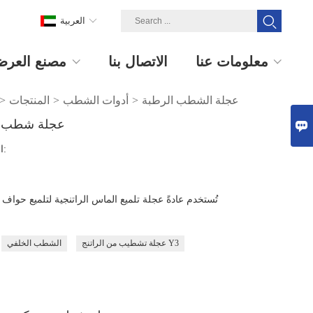
العربية
معلومات عنا
الاتصال بنا
مصنع العر
عجلة الشطب الرطبة
>
أدوات الشطب
>
المنتجات
>
عجلة شطب ال

القطر الخارجي - العرض العملي * السُمك (مم):
تُستخدم عادةً عجلة تلميع الماس الراتنجية لتلميع حواف
عجلة تشطيب من الراتنج Y3
الشطب الخلفي