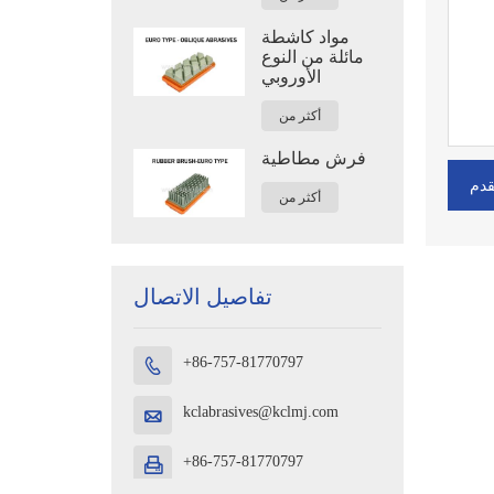
مواد كاشطة
مائلة من النوع
الأوروبي
أكثر من
فرش مطاطية
قدم
أكثر من
تفاصيل الاتصال
+86-757-81770797

kclabrasives@kclmj.com

+86-757-81770797
