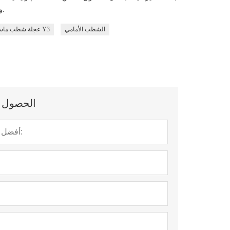
وتُنتج تشطيبًا ممتازًا دون تشقق أو كسر للحواف.
الشطب الأمامي
عجلة شطب ماسية ملتصقة بالمعدن Y3
الحصول عل