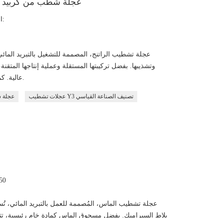
عجلة شطب من كربيد الس
القطر الخارجي - العرض العملي * السُمك (مم):
عجلة تشطيب الراتنج، المصممة للتشغيل بالتبريد الما
وتشذيبها. بفضل تركيبتها المستقلة وعملية إنتاجها المتقنة،
عالية. كما تضمن نعومة الحواف ومنع التشقق أو الكسر.
عجلات تشطيب Y3 تصنيف الصناعة القياسي
عجلة ش
القط
عجلة تشطيب الماس، المُصممة للعمل بالتبريد المائي
بلاط السيراميك. بفضل مسحوق الماس كمادة خام رئيسية، تتم