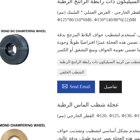
يليكون ذات رابطة الراتنج الرطبة
Φ125*80/110*6M8، Φ150*140/80*6(12)M8
ئي، تُستخدم لتشطيب حواف البلاط المزجج بدقة
 تضمن هذه العجلة عمرًا افتراضيًا طويلًا وجودة
طب من كربيد السيليكون ذات رابطة الراتنج الرطبة
الشطب الخلفي

تفاصيل
Send Email
عجلة شطب الماس الرطبة
ر الخارجي (مم): Φ120، Φ125، Φ130، Φ150
، تُستخدم بشكل أساسي لتشطيب وتشذيب حواف
يز هذه العجلة بعمر خدمة طويل، ودقة عالية،