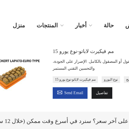
ض
حالة
أخبار
المنتجات
منزل
15 مم فيكيرت لاباتو-نوع يورو
ل أو المصقول بالكامل. الإصرار على الجودة،
والتحسين التقني المستمر
ج
نوع اليورو
15 مم فيكيرت لاباتو-نوع يورو

تفاصيل
Send Email
ى آخر سعر؟ سنرد في أسرع وقت ممكن (خلال 12 ساعة)