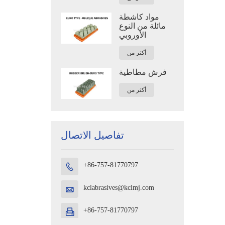
مواد كاشطة
مائلة من النوع
الأوروبي
أكثر من
فرش مطاطية
أكثر من
تفاصيل الاتصال
+86-757-81770797

kclabrasives@kclmj.com

+86-757-81770797
