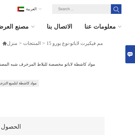
العربية
معلومات عنا
الاتصال بنا
مصنع العر
15 مم فيكيرت لاباتو-نوع يورو
>
المنتجات
>
منزل


مواد كاشطة لاباتو مخصصة للبلاط المزخرف شبه المصقو
مواد كاشطة لتلميع التزجي
الحصول عل